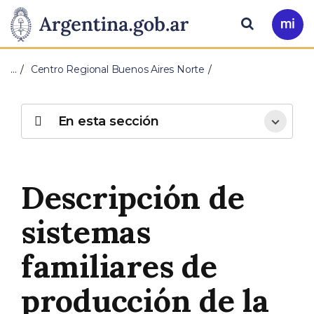
Pasar al contenido principal
Presidencia
Buscar
Ir
a
de
Mi
…
Centro Regional Buenos Aires Norte
Arg
la
Nación
En esta sección
Descripción de
sistemas
familiares de
producción de la