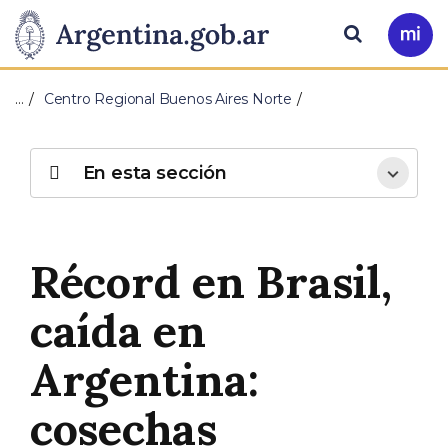
Pasar al contenido principal
Presidencia
Buscar
Ir
a
de
Mi
…
Centro Regional Buenos Aires Norte
Arg
la
Nación
En esta sección
Récord en Brasil,
caída en
Argentina:
cosechas