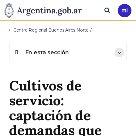
Pasar al contenido principal
Presidencia
Buscar
Ir
a
de
Mi
…
Centro Regional Buenos Aires Norte
Arg
la
Nación
En esta sección
Cultivos de
servicio:
captación de
demandas que