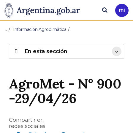
Pasar al contenido principal
Presidencia
Buscar
Ir
a
de
Mi
…
Información Agroclimática
Arg
la
Nación
En esta sección
AgroMet - N° 900
-29/04/26
Compartir en
redes sociales
Compartir en Facebook
Compartir en Twitter
Compartir en Linkedin
Compartir en Whatsapp
Compartir en Telegram