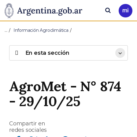
Pasar al contenido principal
Presidencia
Buscar
Ir
a
de
Mi
…
Información Agroclimática
Arg
la
Nación
En esta sección
AgroMet - N° 874
- 29/10/25
Compartir en
redes sociales
Compartir en Facebook
Compartir en Twitter
Compartir en Linkedin
Compartir en Whatsapp
Compartir en Telegram