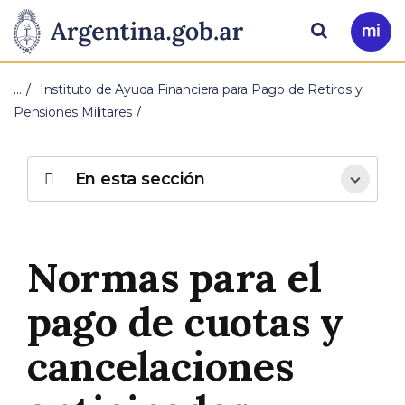
Pasar al contenido principal
Presidencia
Buscar
Ir
a
de
Mi
…
Instituto de Ayuda Financiera para Pago de Retiros y
Arg
la
Pensiones Militares
Nación
En esta sección
Normas para el
pago de cuotas y
cancelaciones