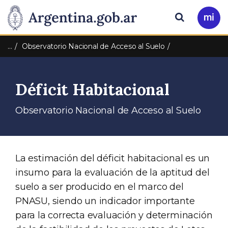
Pasar al contenido principal
Presidencia
Buscar
Ir
a
de
Mi
…
Observatorio Nacional de Acceso al Suelo
Arg
la
Déficit Habitacional
Nación
Observatorio Nacional de Acceso al Suelo
La estimación del déficit habitacional es un
insumo para la evaluación de la aptitud del
suelo a ser producido en el marco del
PNASU, siendo un indicador importante
para la correcta evaluación y determinación