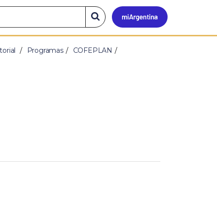
Mi
Buscar
en
el
Argen
sitio
torial
Programas
COFEPLAN