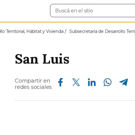
Buscar
en
el
sitio
lo Territorial, Hábitat y Vivienda
Subsecretaría de Desarrollo Terri
San Luis
Compartir en Facebook
Compartir en Twitter
Compartir en Linkedin
Compartir en Whatsapp
Compartir en Telegram
Compartir en
redes sociales