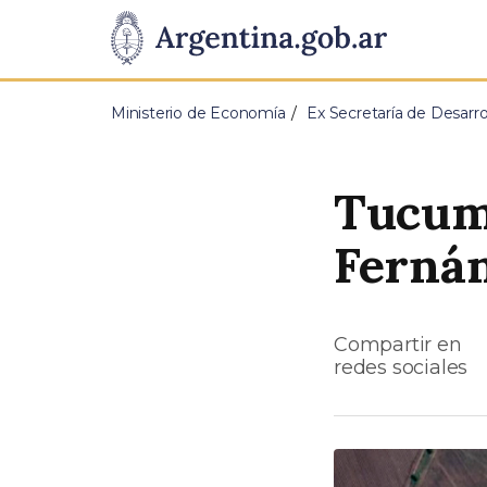
Pasar al contenido principal
Presidencia
de
Ministerio de Economía
Ex Secretaría de Desarrol
la
Nación
Tucum
Fernán
Compartir en
redes sociales