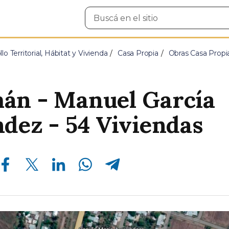
Buscar
en
el
sitio
lo Territorial, Hábitat y Vivienda
Casa Propia
Obras Casa Propi
án - Manuel García
dez - 54 Viviendas
Compartir en Facebook
Compartir en Twitter
Compartir en Linkedin
Compartir en Whatsapp
Compartir en Telegram