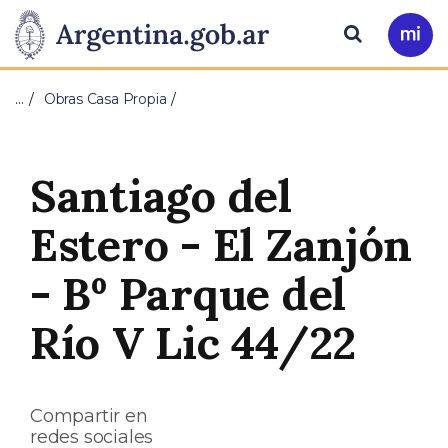
Pasar al contenido principal
Presidencia
Buscar
Ir
a
de
Mi
…
Obras Casa Propia
Arg
la
Nación
Santiago del
Estero - El Zanjón
- Bº Parque del
Río V Lic 44/22
Compartir en
redes sociales