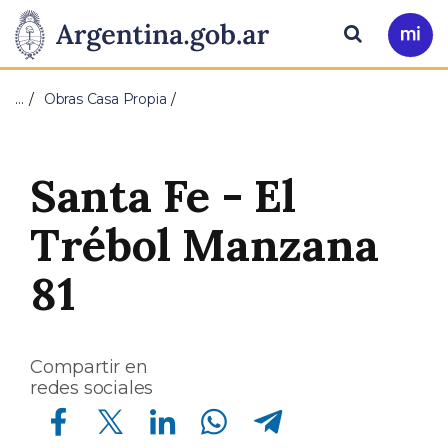
Pasar al contenido principal
Presidencia
Buscar
Ir
a
de
Mi
…
Obras Casa Propia
Arg
la
Nación
Santa Fe - El
Trébol Manzana
81
Compartir en
redes sociales
Compartir en Facebook
Compartir en Twitter
Compartir en Linkedin
Compartir en Whatsapp
Compartir en Telegram