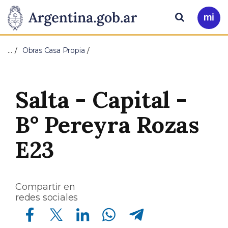
Pasar al contenido principal
Presidencia
Buscar
Ir
a
de
Mi
…
Obras Casa Propia
Arg
la
Nación
Salta - Capital -
B° Pereyra Rozas
E23
Compartir en
redes sociales
Compartir en Facebook
Compartir en Twitter
Compartir en Linkedin
Compartir en Whatsapp
Compartir en Telegram