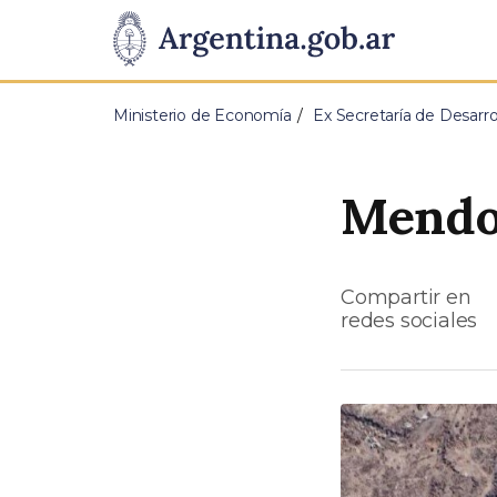
Pasar al contenido principal
Presidencia
de
Ministerio de Economía
Ex Secretaría de Desarrol
la
Nación
Mendoz
Compartir en
redes sociales