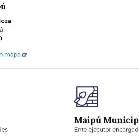
pú
oza
ú
ú
en mapa
Maipú Municip
les
Ente ejecutor encargad