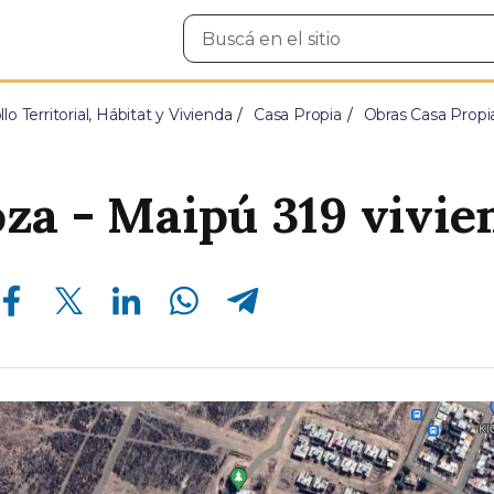
Buscar
en
el
sitio
lo Territorial, Hábitat y Vivienda
Casa Propia
Obras Casa Propi
a - Maipú 319 vivie
Compartir en Facebook
Compartir en Twitter
Compartir en Linkedin
Compartir en Whatsapp
Compartir en Telegram