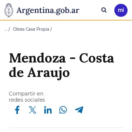
Pasar al contenido principal
Presidencia
Buscar
Ir
a
de
Mi
…
Obras Casa Propia
Arg
la
Nación
Mendoza - Costa
de Araujo
Compartir en
redes sociales
Compartir en Facebook
Compartir en Twitter
Compartir en Linkedin
Compartir en Whatsapp
Compartir en Telegram