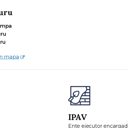
buru
ampa
uru
uru
en mapa
IPAV
Ente ejecutor encargad