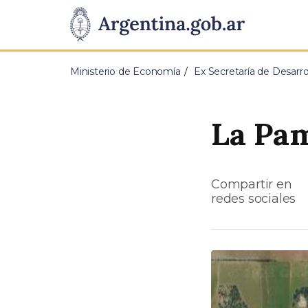
Pasar al contenido principal
Presidencia
de
Ministerio de Economía
Ex Secretaría de Desarrol
la
Nación
La Pa
Compartir en
redes sociales