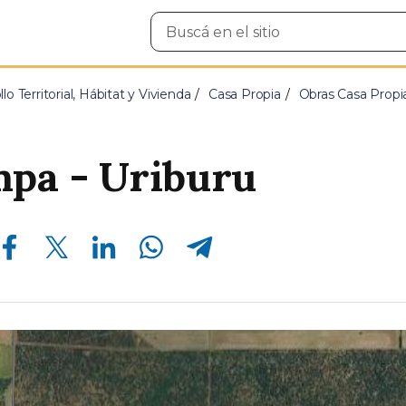
Buscar
en
el
sitio
lo Territorial, Hábitat y Vivienda
Casa Propia
Obras Casa Propi
mpa - Uriburu
Compartir en Facebook
Compartir en Twitter
Compartir en Linkedin
Compartir en Whatsapp
Compartir en Telegram