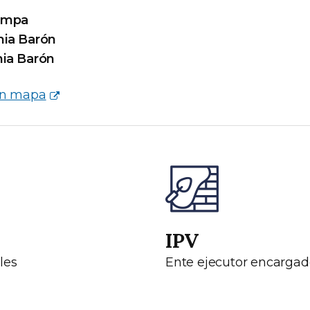
ampa
nia Barón
nia Barón
en mapa
IPV
les
Ente ejecutor encargad