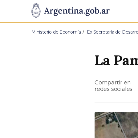
Pasar al contenido principal
Presidencia
de
Ministerio de Economía
Ex Secretaría de Desarrol
la
Nación
La Pam
Compartir en
redes sociales