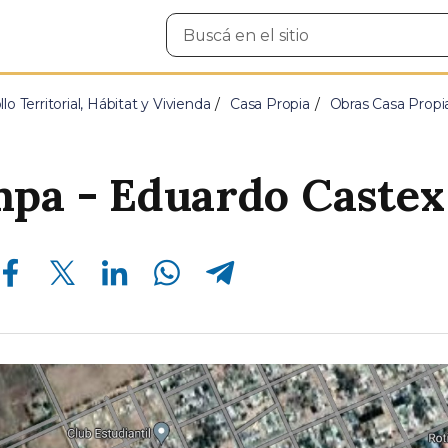
Buscar
en
el
sitio
lo Territorial, Hábitat y Vivienda
Casa Propia
Obras Casa Propi
pa - Eduardo Castex
Compartir en Facebook
Compartir en Twitter
Compartir en Linkedin
Compartir en Whatsapp
Compartir en Telegram