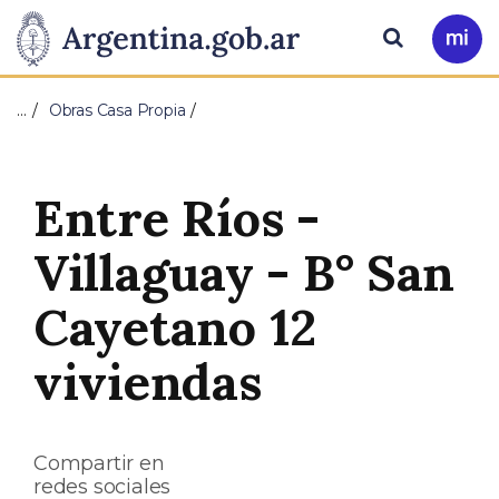
Pasar al contenido principal
Presidencia
Buscar
Ir
a
de
Mi
…
Obras Casa Propia
Arg
la
Nación
Entre Ríos -
Villaguay - B° San
Cayetano 12
viviendas
Compartir en
redes sociales