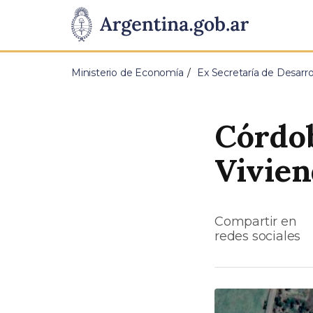
Pasar al contenido principal
Presidencia
de
Ministerio de Economía
Ex Secretaría de Desarrol
la
Nación
Córdob
Vivien
Compartir en
redes sociales