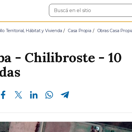
Buscar
en
el
sitio
lo Territorial, Hábitat y Vivienda
Casa Propia
Obras Casa Propi
a - Chilibroste - 10
das
Compartir en Facebook
Compartir en Twitter
Compartir en Linkedin
Compartir en Whatsapp
Compartir en Telegram