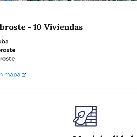
ibroste - 10 Viviendas
oba
broste
broste
en mapa