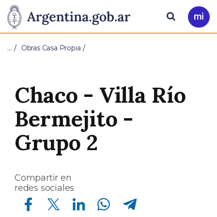
Pasar al contenido principal
Presidencia
Buscar
Ir
a
de
Mi
…
Obras Casa Propia
Arg
la
Nación
Chaco - Villa Río
Bermejito -
Grupo 2
Compartir en
redes sociales
Compartir en Facebook
Compartir en Twitter
Compartir en Linkedin
Compartir en Whatsapp
Compartir en Telegram