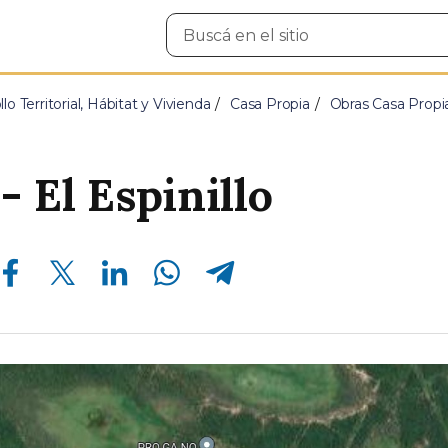
Buscar
en
el
sitio
lo Territorial, Hábitat y Vivienda
Casa Propia
Obras Casa Propi
- El Espinillo
Compartir en Facebook
Compartir en Twitter
Compartir en Linkedin
Compartir en Whatsapp
Compartir en Telegram