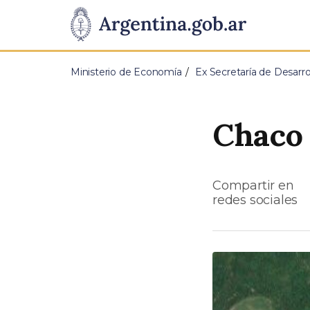
Pasar al contenido principal
Presidencia
de
Ministerio de Economía
Ex Secretaría de Desarrol
la
Nación
Chaco 
Compartir en
redes sociales