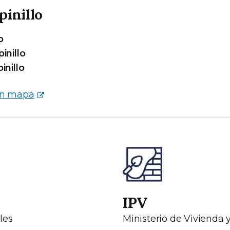
pinillo
o
pinillo
inillo
en mapa
IPV
les
Ministerio de Vivienda 