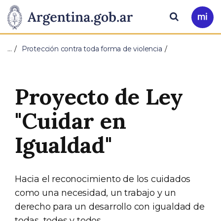
Pasar al contenido principal
Presidencia
Buscar
Ir
a
de
Mi
…
Protección contra toda forma de violencia
Arg
la
Nación
Proyecto de Ley
"Cuidar en
Igualdad"
Hacia el reconocimiento de los cuidados
como una necesidad, un trabajo y un
derecho para un desarrollo con igualdad de
todas, todes y todos.