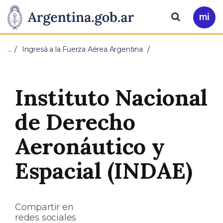
Pasar al contenido principal
Presidencia
Buscar
Ir
a
de
Mi
…
Ingresá a la Fuerza Aérea Argentina
Arg
la
Nación
Instituto Nacional
de Derecho
Aeronáutico y
Espacial (INDAE)
Compartir en
redes sociales