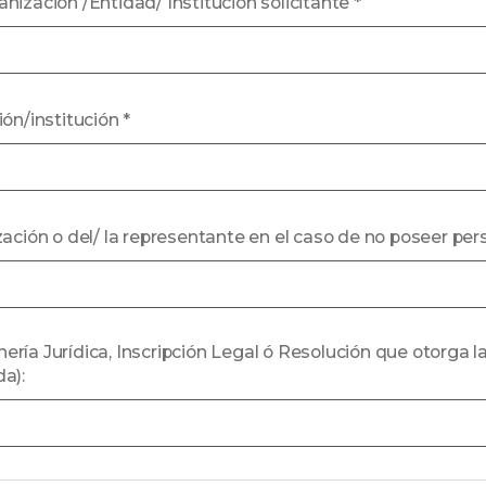
nización /Entidad/ Institución solicitante
*
ión/institución
*
ación o del/ la representante en el caso de no poseer pers
ría Jurídica, Inscripción Legal ó Resolución que otorga l
a):