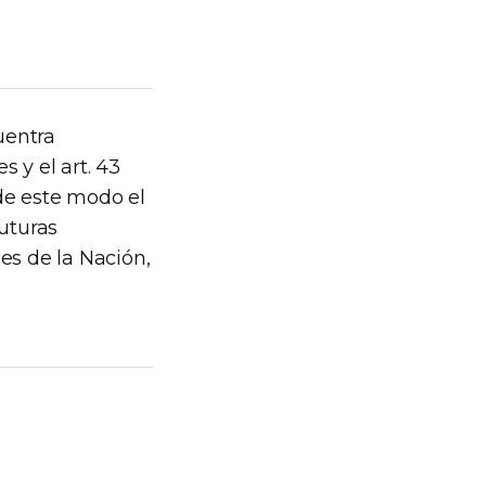
uentra
 y el art. 43
de este modo el
futuras
es de la Nación,