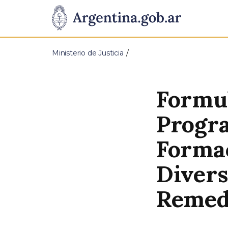
Pasar al contenido principal
Presidencia
de
Ministerio de Justicia
la
Nación
Formul
Progra
Forma
Divers
Remed