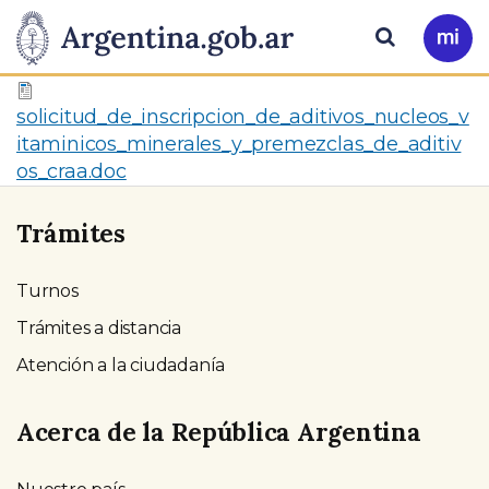
Pasar al contenido principal
Presidencia
Buscar
Ir
a
de
Mi
Arg
solicitud_de_inscripcion_de_aditivos_nucleos_v
la
itaminicos_minerales_y_premezclas_de_aditiv
os_craa.doc
Nación
Trámites
Turnos
Trámites a distancia
Atención a la ciudadanía
Acerca de la República Argentina