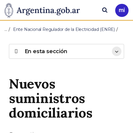
Pasar al contenido principal
Presidencia
Buscar
Ir
a
de
Mi
…
Ente Nacional Regulador de la Electricidad (ENRE)
Arg
la
Nación
En esta sección
Nuevos
suministros
domiciliarios