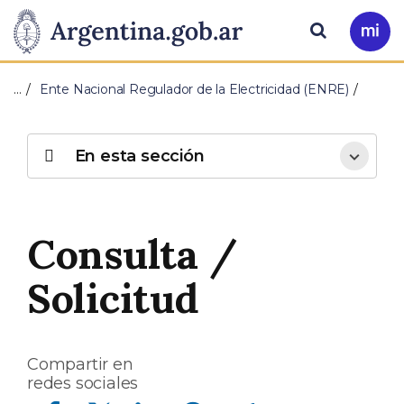
Pasar al contenido principal
Presidencia
Buscar
Ir
a
de
Mi
…
Ente Nacional Regulador de la Electricidad (ENRE)
Arg
la
Nación
En esta sección
Consulta /
Solicitud
Compartir en
redes sociales
Compartir en Facebook
Compartir en Twitter
Compartir en Linkedin
Compartir en Whatsapp
Compartir en Telegram