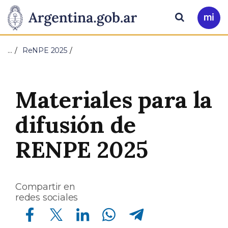
Pasar al contenido principal
Presidencia
Buscar
Ir
a
de
Mi
…
ReNPE 2025
Arg
la
Nación
Materiales para la
difusión de
RENPE 2025
Compartir en
redes sociales
Compartir en Facebook
Compartir en Twitter
Compartir en Linkedin
Compartir en Whatsapp
Compartir en Telegram