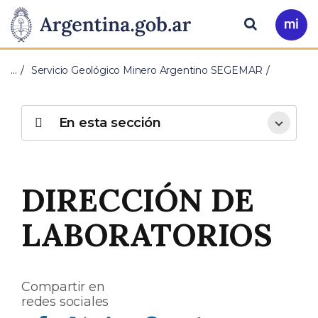
Pasar al contenido principal
Presidencia
Buscar
Ir
a
de
Mi
…
Servicio Geológico Minero Argentino SEGEMAR
Arg
la
Nación
En esta sección
DIRECCIÓN DE
LABORATORIOS
Compartir en
redes sociales
Compartir en Facebook
Compartir en Twitter
Compartir en Linkedin
Compartir en Whatsapp
Compartir en Telegram