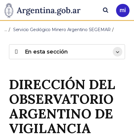
Pasar al contenido principal
Presidencia
Buscar
Ir
a
de
Mi
…
Servicio Geológico Minero Argentino SEGEMAR
Arg
la
Nación
En esta sección
DIRECCIÓN DEL
OBSERVATORIO
ARGENTINO DE
VIGILANCIA