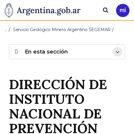
Pasar al contenido principal
Presidencia
Buscar
Ir
a
de
Mi
…
Servicio Geológico Minero Argentino SEGEMAR
Arg
la
Nación
En esta sección
DIRECCIÓN DE
INSTITUTO
NACIONAL DE
PREVENCIÓN