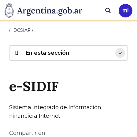
Pasar al contenido principal
Presidencia
Buscar
Ir
a
de
Mi
…
DGSIAF
Arg
la
Nación
En esta sección
e-SIDIF
Sistema Integrado de Información
Financiera Internet
Compartir en