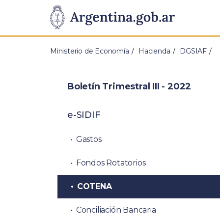
Pasar al contenido principal
Presidencia
de
Ministerio de Economía
Hacienda
DGSIAF
la
Nación
Boletín Trimestral III - 2022
e-SIDIF
Gastos
Fondos Rotatorios
COTENA
Conciliación Bancaria