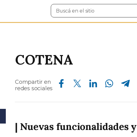
Buscar
en
el
sitio
COTENA
Compartir en Facebook
Compartir en Twitter
Compartir en Linkedin
Compartir en Whatsapp
Compartir en Telegram
Compartir en
redes sociales
| Nuevas funcionalidades 