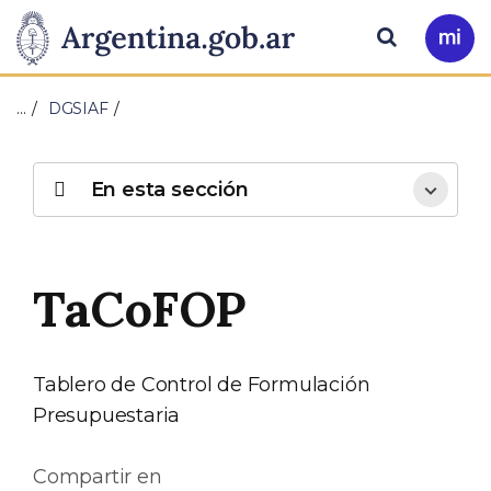
Pasar al contenido principal
Presidencia
Buscar
Ir
a
de
Mi
…
DGSIAF
Arg
la
Nación
En esta sección
TaCoFOP
Tablero de Control de Formulación
Presupuestaria
Compartir en