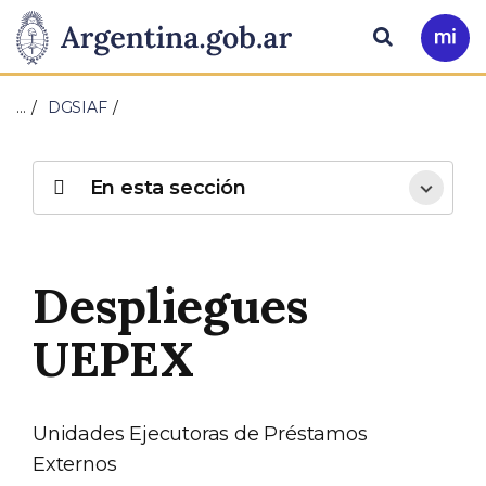
Pasar al contenido principal
Presidencia
Buscar
Ir
a
de
Mi
…
DGSIAF
Arg
la
Nación
En esta sección
Despliegues
UEPEX
Unidades Ejecutoras de Préstamos
Externos