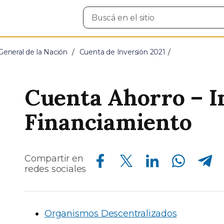
Buscar
en
el
sitio
General de la Nación
Cuenta de Inversión 2021
Cuenta Ahorro – I
Financiamiento
Compartir en Facebook
Compartir en Twitter
Compartir en Linkedin
Compartir en Whatsapp
Compartir en Telegram
Compartir en
redes sociales
Organismos Descentralizados