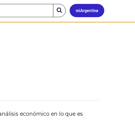
Mi
Buscar
en
el
Argen
sitio
nálisis económico en lo que es