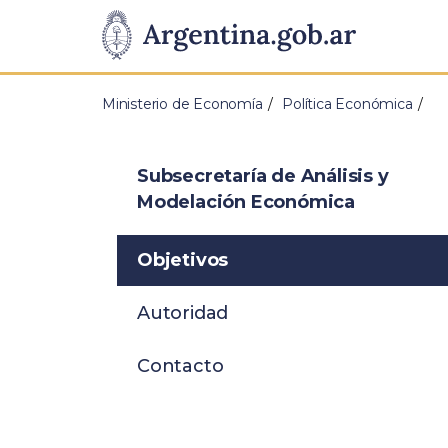
Pasar al contenido principal
Presidencia
de
Ministerio de Economía
Política Económica
la
Nación
Subsecretaría de Análisis y
Modelación Económica
Objetivos
Autoridad
Contacto