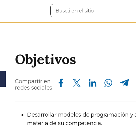
Buscar
en
el
sitio
Objetivos
Compartir en Facebook
Compartir en Twitter
Compartir en Linkedin
Compartir en Whatsapp
Compartir en Telegram
Compartir en
redes sociales
Desarrollar modelos de programación y a
materia de su competencia.