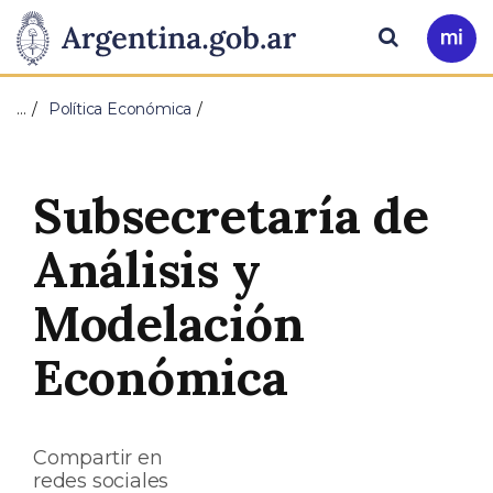
Pasar al contenido principal
Presidencia
Buscar
Ir
a
de
Mi
…
Política Económica
Arg
la
Nación
Subsecretaría de
Análisis y
Modelación
Económica
Compartir en
redes sociales