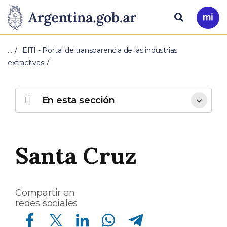
Pasar al contenido principal
Presidencia
Buscar
Ir
a
de
Mi
…
EITI - Portal de transparencia de las industrias
Arg
la
extractivas
Nación
En esta sección
Santa Cruz
Compartir en
redes sociales
Compartir en Facebook
Compartir en Twitter
Compartir en Linkedin
Compartir en Whatsapp
Compartir en Telegram