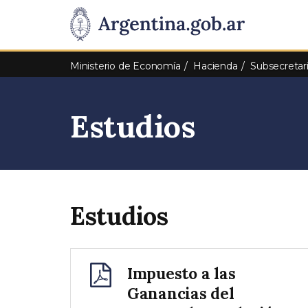
Pasar al contenido principal
Presidencia
de
Ministerio de Economía
Hacienda
Subsecretar
la
Estudios
Nación
Estudios
Impuesto a las
Ganancias del