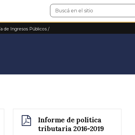
Buscar
en
el
sitio
ía de Ingresos Públicos
Informe de política
tributaria 2016-2019