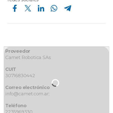
Compartir en Facebook
Compartir en Twitter
Compartir en Linkedin
Compartir en Whatsapp
Compartir en Telegram
Camet Robotica SAs
30716830442
info@camet.com.ar;
2235969330