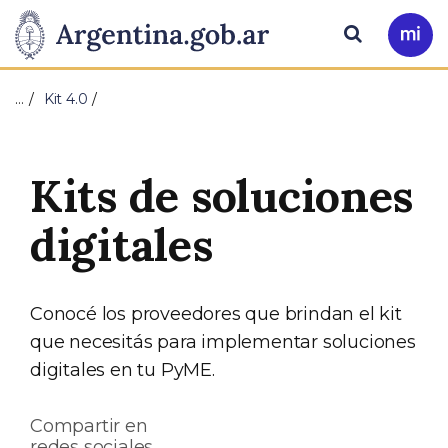
Pasar al contenido principal
Presidencia
Buscar
Ir
a
de
Mi
…
Kit 4.0
Arg
la
Nación
Kits de soluciones
digitales
Conocé los proveedores que brindan el kit
que necesitás para implementar soluciones
digitales en tu PyME.
Compartir en
redes sociales