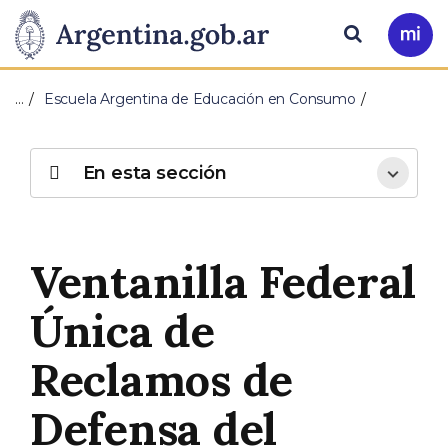
Pasar al contenido principal
Presidencia
Buscar
Ir
a
de
Mi
…
Escuela Argentina de Educación en Consumo
Arg
la
Nación
En esta sección
Ventanilla Federal
Única de
Reclamos de
Defensa del