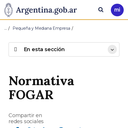
Pasar al contenido principal
Presidencia
Buscar
Ir
a
de
Mi
…
Pequeña y Mediana Empresa
Arg
la
Nación
En esta sección
Normativa
FOGAR
Compartir en
redes sociales
Compartir en Facebook
Compartir en Twitter
Compartir en Linkedin
Compartir en Whatsapp
Compartir en Telegram