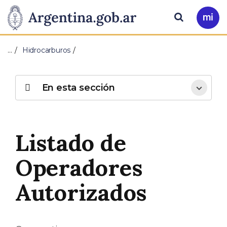
Pasar al contenido principal
Presidencia
Buscar
Ir
a
de
Mi
…
Hidrocarburos
Arg
la
Nación
En esta sección
Listado de
Operadores
Autorizados