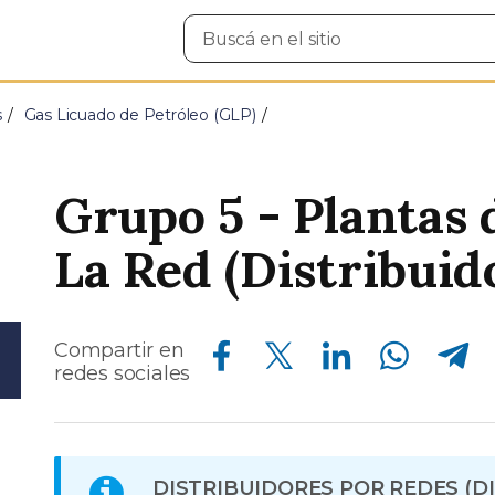
Buscar
en
el
sitio
s
Gas Licuado de Petróleo (GLP)
Grupo 5 - Plantas 
La Red (Distribuid
Compartir en Facebook
Compartir en Twitter
Compartir en Linkedin
Compartir en Whatsapp
Compartir en Telegram
Compartir en
redes sociales
DISTRIBUIDORES POR REDES (DI