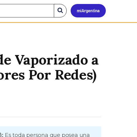
Mi
Buscar
en
el
Argen
sitio
de Vaporizado a
ores Por Redes)
):
Es toda persona que posea una