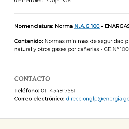
de Petróleo". Objetivos.
Nomenclatura: Norma
N.A.G 100
- ENARGA
Contenido:
Normas mínimas de seguridad para
natural y otros gases por cañerías - GE N° 10
CONTACTO
Teléfono:
011-4349-7561
Correo electrónico:
direccionglp@energia.go