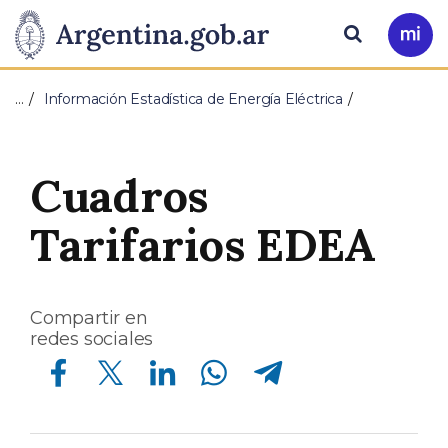
Pasar al contenido principal
Presidencia
Buscar
Ir
a
de
Mi
…
Información Estadística de Energía Eléctrica
Arg
la
Nación
Cuadros
Tarifarios EDEA
Compartir en
redes sociales
Compartir en Facebook
Compartir en Twitter
Compartir en Linkedin
Compartir en Whatsapp
Compartir en Telegram