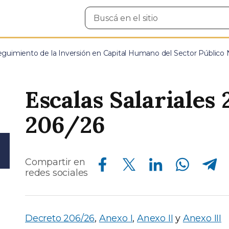
Buscar
en
el
sitio
eguimiento de la Inversión en Capital Humano del Sector Público 
Escalas Salariales
206/26
Compartir en Facebook
Compartir en Twitter
Compartir en Linkedin
Compartir en Whatsapp
Compartir en Telegram
Compartir en
redes sociales
Decreto 206/26
,
Anexo I
,
Anexo II
y
Anexo III