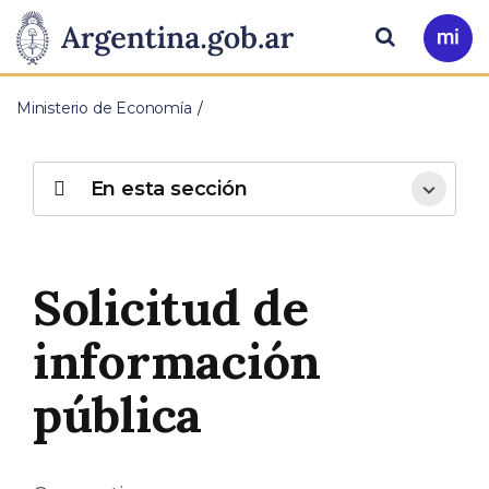
Pasar al contenido principal
Presidencia
Buscar
Ir
a
de
Mi
Ministerio de Economía
Arg
la
Nación
En esta sección
Solicitud de
información
pública