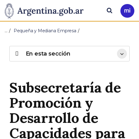
Pasar al contenido principal
Presidencia
Buscar
Ir
a
de
Mi
…
Pequeña y Mediana Empresa
Arg
la
Nación
En esta sección
Subsecretaría de
Promoción y
Desarrollo de
Capacidades para