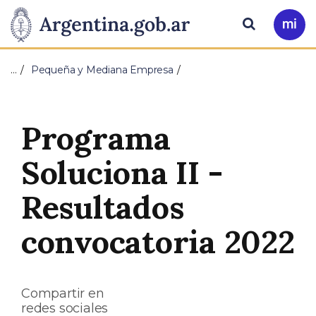
Pasar al contenido principal
Presidencia
Buscar
Ir
a
de
Mi
…
Pequeña y Mediana Empresa
Arg
la
Nación
Programa
Soluciona II -
Resultados
convocatoria 2022
Compartir en
redes sociales