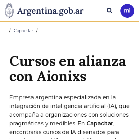
Pasar al contenido principal
Presidencia
Buscar
Ir
a
de
Mi
…
Capacitar
Arg
la
Nación
Cursos en alianza
con Aionixs
Empresa argentina especializada en la
integración de inteligencia artificial (IA), que
acompaña a organizaciones con soluciones
pragmáticas y medibles. En
Capacitar
,
encontrarás cursos de IA diseñados para